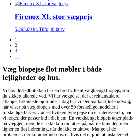
Firenox XL stor vægpejs
5,295.00
kr.
Tilføj til kurv
1
2
3
→
Væg biopejse flot møbler i både
lejligheder og hus.
Vi hos Ildstedbutikken har en bred vifte af væghængt biopejs, som
du sikkert allerede ved. Vi har vægpejse, der er rektangulære,
aflange, firkantede og runde. I dag har vi Denmarks største udvalg,
når vi ser på væg biopejs med over 50 forskellige modeller i
forskellige farver. Uanset hvilken type pejse du er interesseret i, har
vi noget, der passer ind i dit hjem. En væghængt biopejs tager plads
på væggen, men de er ikke kun rart at se på, når de brænder, men
ligner en flot indretning, når de ikke er aktive. Mange af de
problemer, der kommer ind i os, er, hvis det er godt at installere et