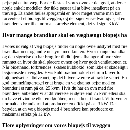
pejse på en trævæg. For de fleste af vores ovne er det godt, at der er
nogle enkelt modeller, der ikke passer til at blive installeret på en
trævæg. Et andet fælles spørgsmål er, hvor meget varme man kan
forvente af et biopejs til væggen, og der siger vi sædvanligvis, at en
brænder svarer til et normal størrelse element, det vil sige. 3 kW.
Hvor mange brandkar skal en væghængt biopejs ha
I vores udvalg af væg biopejs finder du nogle ovne udstyret med fire
brændkammer og andre udstyret med kun en. Hvor mange brandkar
og den størrelse du har brug for til dit hjem afhænger af hvor stor
rummet er, hvor du skal placere ovnen og hvor godt ventilationen er.
Når bioethanol forbrændes, skabes kuldioxid, som ikke er skadeligt i
begrænsede mængder. Hvis kuldioxidindholdet i et rum bliver for
højt, nedsættes iltniveauet, og det bliver sværere at trække vejret. En
god tommelfingerregel er at bruge en væghængt pejse med en
brænder i et rum på ca. 25 kvm. Hvis du har en ovn med fire
brændere, anbefaler vi at dit værelse er større end 75 kvm ellers skal
du have et vindue eller en dør åben, mens du er i brand. Vi forventer
normalt en brandkar til at producere en effekt på ca. 3 kW. Det
betyder, at en væg biopejs med 4 brændere kan producere en
maksimal effekt på 12 kW.
Flere oplysninger om vores biopejs til væggen