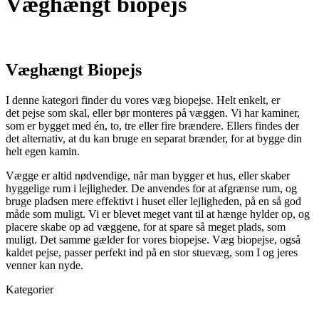
Væghængt biopejs
Væghængt Biopejs
I denne kategori finder du vores væg biopejse. Helt enkelt, er
det pejse som skal, eller bør monteres på væggen. Vi har kaminer,
som er bygget med én, to, tre eller fire brændere. Ellers findes der
det alternativ, at du kan bruge en separat brænder, for at bygge din
helt egen kamin.
Vægge er altid nødvendige, når man bygger et hus, eller skaber
hyggelige rum i lejligheder. De anvendes for at afgrænse rum, og
bruge pladsen mere effektivt i huset eller lejligheden, på en så god
måde som muligt. Vi er blevet meget vant til at hænge hylder op, og
placere skabe op ad væggene, for at spare så meget plads, som
muligt. Det samme gælder for vores biopejse. Væg biopejse, også
kaldet pejse, passer perfekt ind på en stor stuevæg, som I og jeres
venner kan nyde.
Kategorier