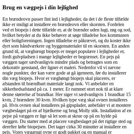
Brug en vægpejs i din lejlighed
En brændeovn passer fint ind i lejligheder, da det i de fleste tilfælde
ikke er muligt at installere en brændeovn eller skorsten. Fordelen
ved et biopejs i dette tilfælde er, at de brænder uden lugt, røg og sod,
hvilket betyder at du ikke behøver at søge tilladelse hos kommunen
eller boligforeningen. Ingen tilladelse er påkrævet, og du koster ikke
dyrt som håndværkere og byggematerialer til en skorsten. En anden
grund til, at væghængt biopejs er meget populære i lejligheder er,
fordi gulvpladsen i mange lejligheder er begrænset. En pejs på
væggen tager sædvanligvis mindre plads og betragtes som en
dekorativ genstand, der ligner et maleri. Nedenfor vil vi nævne
nogle punkter, der kan være gode at gå igennem, før du installerer
din væg biopejs. Hvor er væghøngt biopejs skal placeres, er
afstanden til brændbart materiale langt nok. Vi anbefaler en
sikkerhedsafstand på ca. 1 meter. Er rummet stort nok til at klare
denne størrelse af brandkar. Her siger vi sædvanligvis 1 brandkar 15
kvm, 2 brændere 30 kvm. Hvilken type væg skal ovnen installeres
på. Hvis ovnen skal installeres på gipsplader, anbefaler vi at montere
vægbeslaget på en af bjælkerne og brug Molly stik. Installation af en
pejse på væggen er lige så let som at skrue op på en hylde på
væggen. Du starter med at placere vægbeslaget på det rigtige sted og
derefter løfte biopejsen. Det tager cirka 30 minutter at installere en
pejs. Vores vægængt ovne er godt pakket og en manual er