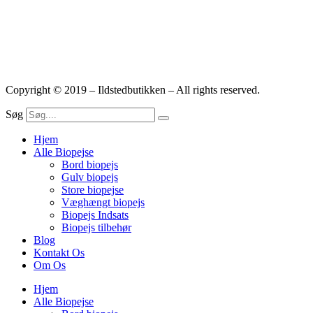
Copyright © 2019 – Ildstedbutikken – All rights reserved.
Søg
Hjem
Alle Biopejse
Bord biopejs
Gulv biopejs
Store biopejse
Væghængt biopejs
Biopejs Indsats
Biopejs tilbehør
Blog
Kontakt Os
Om Os
Hjem
Alle Biopejse