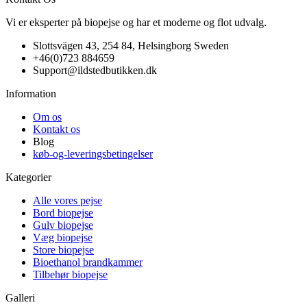
Vi er eksperter på biopejse og har et moderne og flot udvalg.
Slottsvägen 43, 254 84, Helsingborg Sweden
+46(0)723 884659
Support@ildstedbutikken.dk
Information
Om os
Kontakt os
Blog
køb-og-leveringsbetingelser
Kategorier
Alle vores pejse
Bord biopejse
Gulv biopejse
Væg biopejse
Store biopejse
Bioethanol brandkammer
Tilbehør biopejse
Galleri